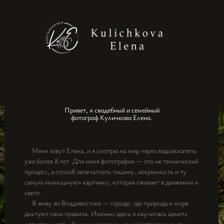
Привет, я свадебный и семейный
фотограф Куличкова Елена.
Меня зовут Елена, и я смотрю на мир через видоискатель
уже более 8 лет. Для меня фотография — это не технический
процесс, а способ запечатлеть тишину, искренность и ту
самую «киношную» картинку, которая оживает в движении и
свете.
Я живу во Владивостоке — городе, где природа и море
диктуют свои правила. Именно здесь я научилась ценить
естественность. В моих кадрах вы не найдете глянца или