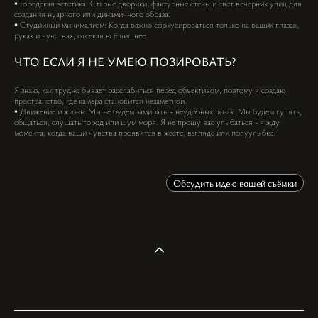
• Городская эстетика: Старые дворики, фактурные стены и свет вечерних улиц для
создания нуарного или динамичного образа.
• Студийный минимализм: Когда важно сфокусироваться только на ваших глазах,
руках и чувствах, отсекая всё лишнее.
ЧТО ЕСЛИ Я НЕ УМЕЮ ПОЗИРОВАТЬ?
Я знаю, как трудно бывает расслабиться перед объективом, поэтому я создаю
пространство, где камера становится незаметной.
• Движение и жизнь: Мы не будем замирать в неудобных позах. Мы будем гулять,
общаться, слушать город или шум моря. Я не прошу вас улыбаться - я жду
момента, когда ваши чувства проявятся в жесте, взгляде или полуулыбке.
Обсудить идею вашей съёмки