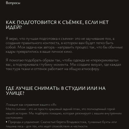
Вопросы
КАК ПОДГОТОВИТСЯ К СЪЁМКЕ, ЕСЛИ НЕТ
ИДЕЙ?
Я верю, что лучшая подготовка к съемке- это не заучивание поз, а
создание правильного контекста, в котором вам будет легко быть
собой. Моя задача как автора - направить процесс так, что бы обычные
кадры превратились в ваше личное кино.
Я помогаю подобрать образы так, чтобы одежда не «перекрикивала»
вас, а подчеркивала глубину момента. Мы создаем визуал, где каждая
текстура ткани и оттенок работают на общую атмосферу.
ГДЕ ЛУЧШЕ СНИМАТЬ: В СТУДИИ ИЛИ НА
УЛИЦЕ?
Локация как отражение вашего «Я»
Место съемки - это не просто красивый задний план, это полноценный герой
нашей истории. Мы подберем локацию, которая резонирует с вашим внутренним
состоянием:
• Природа и уединение: Скалистые берега Владивостока, туманные бухты или
тишина леса - для тех, кто ищет спокойствия и честности.